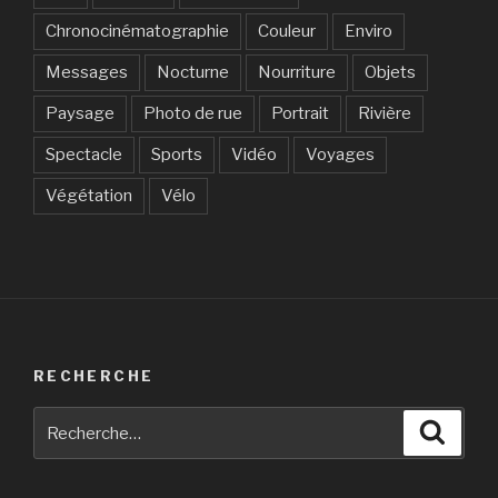
Chronocinématographie
Couleur
Enviro
Messages
Nocturne
Nourriture
Objets
Paysage
Photo de rue
Portrait
Rivière
Spectacle
Sports
Vidéo
Voyages
Végétation
Vélo
RECHERCHE
Recherche
Reche
pour
: