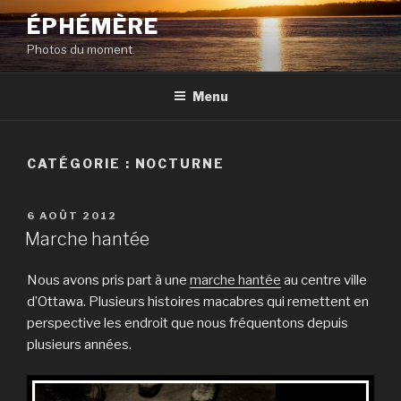
Aller
ÉPHÉMÈRE
au
Photos du moment.
contenu
principal
Menu
CATÉGORIE :
NOCTURNE
PUBLIÉ
6 AOÛT 2012
LE
Marche hantée
Nous avons pris part à une
marche hantée
au centre ville
d’Ottawa. Plusieurs histoires macabres qui remettent en
perspective les endroit que nous fréquentons depuis
plusieurs années.