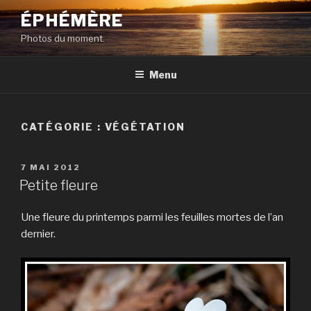
Aller
ÉPHÉMÈRE
au
Photos du moment.
contenu
principal
Menu
CATÉGORIE :
VÉGÉTATION
PUBLIÉ
7 MAI 2012
LE
Petite fleure
Une fleure du printemps parmi les feuilles mortes de l’an
dernier.