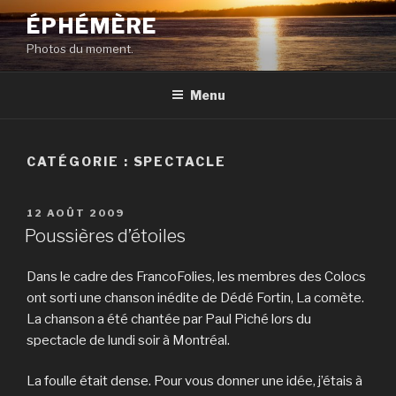
Aller
ÉPHÉMÈRE
au
Photos du moment.
contenu
principal
Menu
CATÉGORIE :
SPECTACLE
PUBLIÉ
12 AOÛT 2009
LE
Poussières d’étoiles
Dans le cadre des FrancoFolies, les membres des Colocs
ont sorti une chanson inédite de Dédé Fortin, La comète.
La chanson a été chantée par Paul Piché lors du
spectacle de lundi soir à Montréal.
La foulle était dense. Pour vous donner une idée, j’étais à