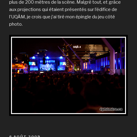
plus de 200 mètres de la scène. Malgré tout, et grâce
aux projections qui étaient présentés sur l’édifice de
l’UQÀM, je crois que j’ai tiré mon épingle du jeu côté
photo.
PUBLIÉ
6 AOÛT 2009