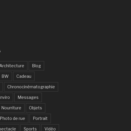
S
Architecture
Blog
BW
Cadeau
Chronocinématographie
nviro
Messages
Nourriture
Objets
Photo de rue
Portrait
pectacle
Sports
Vidéo