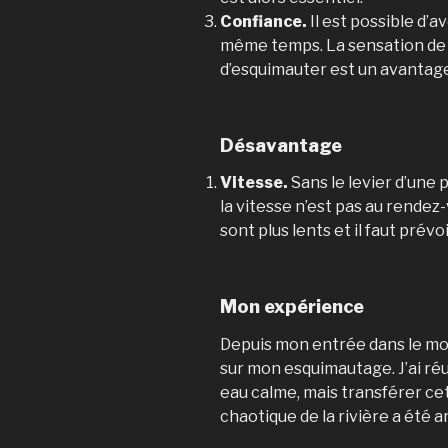
Confiance.
Il est possible d’a
même temps. La sensation de s
d’esquimauter est un avantage
Désavantage
Vitesse.
Sans le levier d’une p
la vitesse n’est pas au rendez
sont plus lents et il faut pré
Mon expérience
Depuis mon entrée dans le mon
sur mon esquimautage. J’ai ré
eau calme, mais transférer ce
chaotique de la rivière a été a