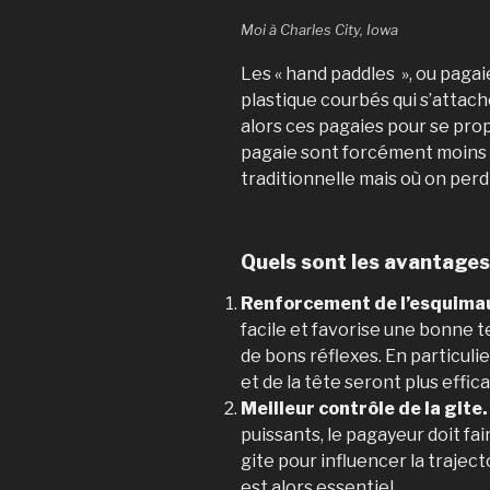
Moi à Charles City, Iowa
Les « hand paddles », ou paga
plastique courbés qui s’attache
alors ces pagaies pour se pro
pagaie sont forcément moins p
traditionnelle mais où on perd
Quels sont les avantage
Renforcement de l’esquima
facile et favorise une bonne
de bons réflexes. En particul
et de la tête seront plus effic
Meilleur contrôle de la gite.
puissants, le pagayeur doit fai
gite pour influencer la traje
est alors essentiel.