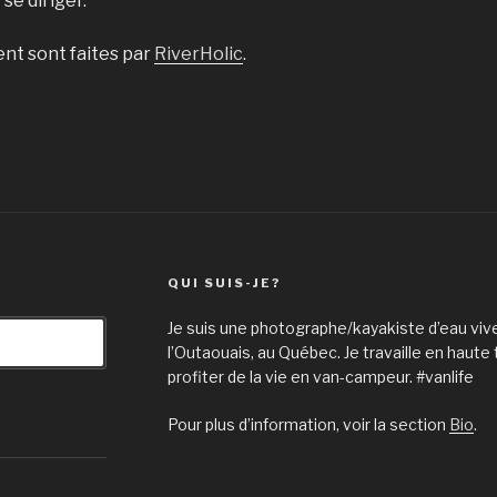
se diriger.
ent sont faites par
RiverHolic
.
QUI SUIS-JE?
Je suis une photographe/kayakiste d’eau vive
Recherche
l’Outaouais, au Québec. Je travaille en haute
profiter de la vie en van-campeur. #vanlife
Pour plus d’information, voir la section
Bio
.