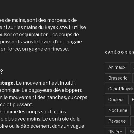
ies de mains, sont des morceaux de
nt sur les mains du kayakiste. Il utilise
pulser et esquimauter. Les coups de
uissants sans le levier d’une pagaie
 en force, on gagne en finesse.
CATÉGORIE
Animaux
s?
Brasserie
utage.
Le mouvement est intuitif,
Canot/kayak
 technique. Le pagayeurs développera
ier, le mouvement des hanches, du corps
Couleur
E
ace et puissant.
Nocturne
Comme les coups sont moins
re plus avec moins. Le contrôle de la
Paysage
ctoire ou le déplacement dans un vague
Rivière
S