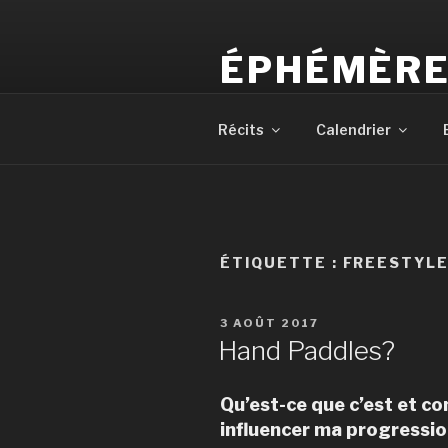
Aller
au
ÉPHÉMÈR
contenu
principal
Photos du moment.
Récits
Calendrier
ÉTIQUETTE :
FREESTYL
PUBLIÉ
3 AOÛT 2017
LE
Hand Paddles?
Qu’est-ce que c’est et c
influencer ma progressi