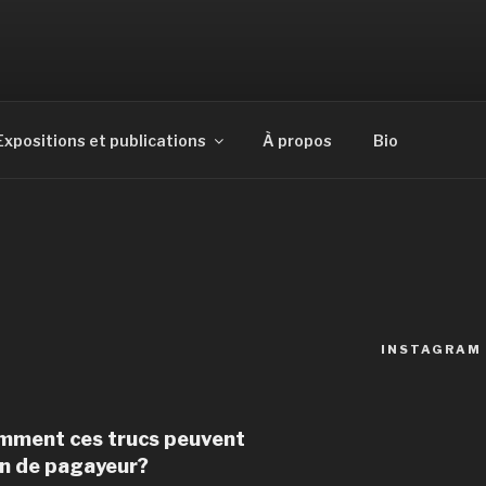
E
Expositions et publications
À propos
Bio
E
INSTAGRAM
omment ces trucs peuvent
on de pagayeur?