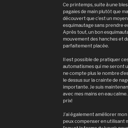
Ce printemps, suite à une bless
pagaies de main plutôt que ma
découvert que c’est un moyen 
esquimautage sans prendre en
Après tout, un bon esquimaut
mouvement des hanches et du
parfaitement placée.
Il est possible de pratiquer 
automatismes qui me seront util
ne compte plus le nombre d’esq
le dessus sur la crainte de na
importante.
Je suis maintena
avec mes mains en eau calme
prix!
J’ai également améliorer mon 
peux compenser en utilisant ma