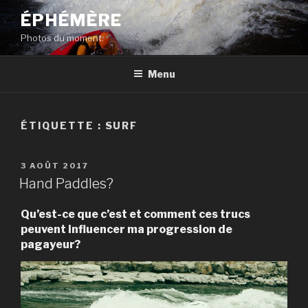
Aller
ÉPHÉMÈRE
au
Photos du moment.
contenu
principal
Menu
ÉTIQUETTE :
SURF
PUBLIÉ
3 AOÛT 2017
LE
Hand Paddles?
Qu’est-ce que c’est et comment ces trucs
peuvent influencer ma progression de
pagayeur?