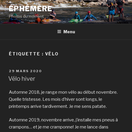
Aller
ÉPHÉMÈRE
au
Photos du moment.
contenu
principal
Menu
ÉTIQUETTE :
VÉLO
PUBLIÉ
29 MARS 2020
LE
Vélo hiver
Automne 2018, je range mon vélo au début novembre.
Quelle tristesse. Les mois d’hiver sont longs, le
printemps arrive tardivement. Je me sens patate.
Automne 2019, novembre arrive, j’installe mes pneus à
crampons… et je me cramponne! Je me lance dans