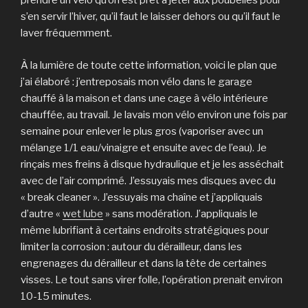
prendre un vélo qu’on est prêt à jeter aux poubelles pour
s’en servir l’hiver, qu’il faut le laisser dehors ou qu’il faut le
laver fréquemment.
À la lumière de toute cette information, voici le plan que
j’ai élaboré : j’entreposais mon vélo dans le garage
chauffé à la maison et dans une cage à vélo intérieure
chauffée, au travail. Je lavais mon vélo environ une fois par
semaine pour enlever le plus gros (vaporiser avec un
mélange 1/1 eau/vinaigre et ensuite avec de l’eau). Je
rinçais mes freins à disque hydraulique et je les asséchait
avec de l’air comprimé. J’essuyais mes disques avec du
« break cleaner ». J’essuyais ma chaîne et j’appliquais
d’autre «
wet lube
» sans modération. J’appliquais le
même lubrifiant à certains endroits stratégiques pour
limiter la corrosion : autour du dérailleur, dans les
engrenages du dérailleur et dans la tête de certaines
visses. Le tout sans virer folle, l’opération prenait environ
10-15 minutes.