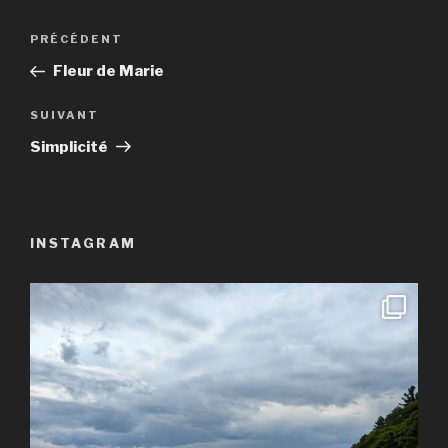
Navigation
Article
PRÉCÉDENT
de
précédent
Fleur de Marie
l’article
Article
SUIVANT
suivant
Simplicité
INSTAGRAM