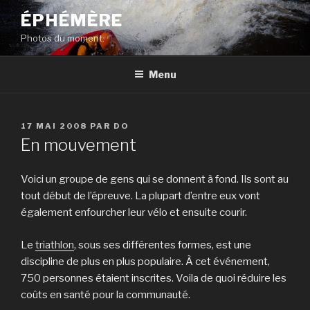
Aller
ÉPHÉMÈRE
au
Photos du moment.
contenu
principal
Menu
PUBLIÉ
17 MAI 2008
PAR
DO
LE
En mouvement
Voici un groupe de gens qui se donnent à fond. Ils sont au
tout début de l’épreuve. La plupart d’entre eux vont
également enfourcher leur vélo et ensuite courir.
Le
triathlon
, sous ses différentes formes, est une
discipline de plus en plus populaire. À cet événement,
750 personnes étaient inscrites. Voila de quoi réduire les
coûts en santé pour la communauté.