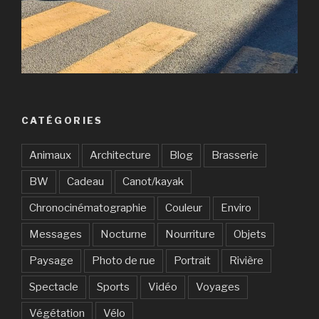
CATÉGORIES
Animaux
Architecture
Blog
Brasserie
BW
Cadeau
Canot/kayak
Chronocinématographie
Couleur
Enviro
Messages
Nocturne
Nourriture
Objets
Paysage
Photo de rue
Portrait
Rivière
Spectacle
Sports
Vidéo
Voyages
Végétation
Vélo