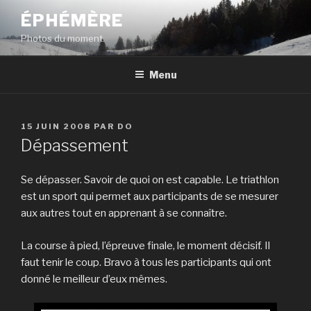
Aller
ÉPHÉMÈRE
au
Photos du moment.
contenu
principal
Menu
PUBLIÉ
15 JUIN 2008
PAR
DO
LE
Dépassement
Se dépasser. Savoir de quoi on est capable. Le triathlon
est un sport qui permet aux participants de se mesurer
aux autres tout en apprenant à se connaître.
La course à pied, l’épreuve finale, le moment décisif. Il
faut tenir le coup. Bravo à tous les participants qui ont
donné le meilleur d’eux mêmes.