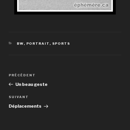
CATÉGORIES
BW
,
PORTRAIT
,
SPORTS
Navigation
Article
PRÉCÉDENT
de
précédent
Un beau geste
l’article
Article
SUIVANT
suivant
Déplacements