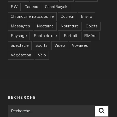
BW
Cadeau
Canot/kayak
Chronocinématographie
Couleur
Enviro
Messages
Nocturne
Nourriture
Objets
Paysage
Photo de rue
Portrait
Rivière
Spectacle
Sports
Vidéo
Voyages
Végétation
Vélo
RECHERCHE
Recherche
Reche
pour