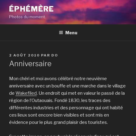
Aller
ÉPHÉMÈRE
au
Photos du moment.
contenu
principal
Menu
PUBLIÉ
2 AOÛT 2010
PAR
DO
LE
Anniversaire
Mon chéri et moi avons célébré notre neuvième
anniversaire avec un bouffe et une marche dans le village
de
Wakefiled
. Un endroit qui met en valeur le passé de la
région de l’Outaouais. Fondé 1830, les traces des
différentes industries et des personnage qui ont habité
ces lieux sont encore bien visibles et sont mis en
évidence pour le plus grand plaisir des touristes.