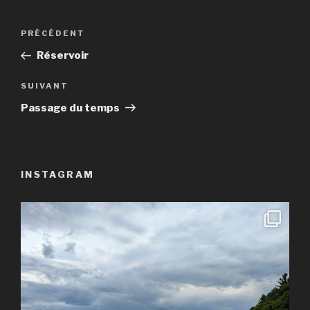
Navigation
Article
PRÉCÉDENT
de
précédent
Réservoir
l’article
Article
SUIVANT
suivant
Passage du temps
INSTAGRAM