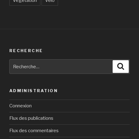
Végétation
Vélo
RECHERCHE
Recherche
Reche
pour
:
ADMINISTRATION
Connexion
Flux des publications
Flux des commentaires