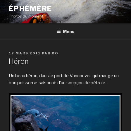
Aller
ÉPHÉMÈRE
au
Photos du moment.
contenu
principal
Menu
PUBLIÉ
12 MARS 2011
PAR
DO
LE
Héron
Un beau héron, dans le port de Vancouver, qui mange un
bon poisson assaisonné d’un soupçon de pétrole.