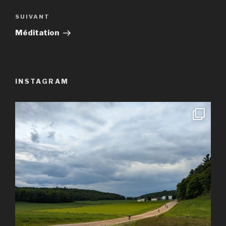
l’article
Article
SUIVANT
suivant
Méditation
INSTAGRAM