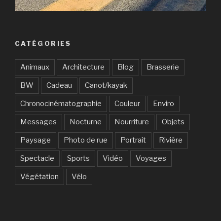
CATÉGORIES
Animaux
Architecture
Blog
Brasserie
BW
Cadeau
Canot/kayak
Chronocinématographie
Couleur
Enviro
Messages
Nocturne
Nourriture
Objets
Paysage
Photo de rue
Portrait
Rivière
Spectacle
Sports
Vidéo
Voyages
Végétation
Vélo