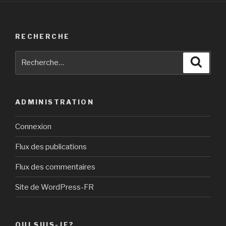
RECHERCHE
Recherche
Reche
pour
:
ADMINISTRATION
Connexion
Flux des publications
Flux des commentaires
Site de WordPress-FR
QUI SUIS-JE?