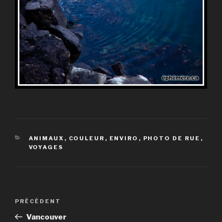
CATÉGORIES
ANIMAUX
,
COULEUR
,
ENVIRO
,
PHOTO DE RUE
,
VOYAGES
Navigation
Article
PRÉCÉDENT
de
précédent
Vancouver