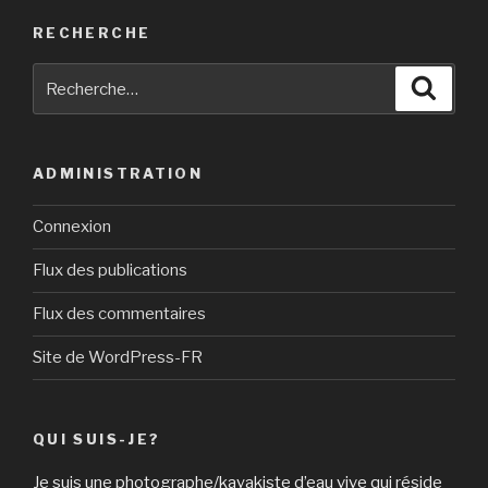
RECHERCHE
Recherche
Reche
pour
:
ADMINISTRATION
Connexion
Flux des publications
Flux des commentaires
Site de WordPress-FR
QUI SUIS-JE?
Je suis une photographe/kayakiste d’eau vive qui réside