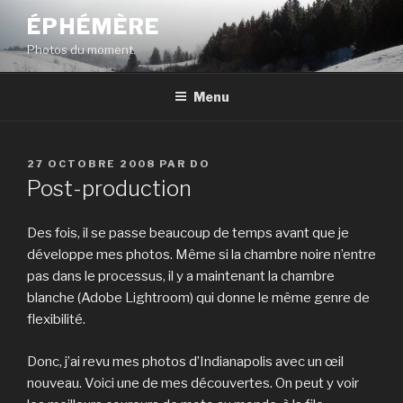
Aller
ÉPHÉMÈRE
au
Photos du moment.
contenu
principal
Menu
PUBLIÉ
27 OCTOBRE 2008
PAR
DO
LE
Post-production
Des fois, il se passe beaucoup de temps avant que je
développe mes photos. Même si la chambre noire n’entre
pas dans le processus, il y a maintenant la chambre
blanche (Adobe Lightroom) qui donne le même genre de
flexibilité.
Donc, j’ai revu mes photos d’Indianapolis avec un œil
nouveau. Voici une de mes découvertes. On peut y voir