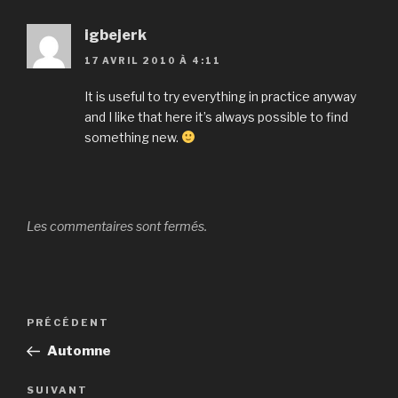
igbejerk
17 AVRIL 2010 À 4:11
It is useful to try everything in practice anyway
and I like that here it’s always possible to find
something new.
Les commentaires sont fermés.
Navigation
Article
PRÉCÉDENT
de
précédent
Automne
l’article
Article
SUIVANT