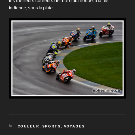
les meilleurs coureurs de moto au monde, à la file
indienne, sous la pluie.
CATÉGORIES
COULEUR
,
SPORTS
,
VOYAGES