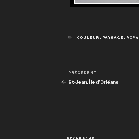
CATÉGORIES
COULEUR
,
PAYSAGE
,
VOY
Navigation
Article
PRÉCÉDENT
de
précédent
St-Jean, Île d’Orléans
l’article
RECHERCHE