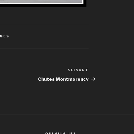
AGES
SUIVANT
Article
suivant
Chutes Montmorency
QUI SUIS-JE?