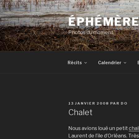
Aller
au
ÉPHÉMÈR
contenu
principal
Photos du moment.
Récits
Calendrier
PUBLIÉ
13 JANVIER 2008
PAR
DO
LE
Chalet
Nous avions loué un petit
chal
Laurent de l’île d’Orléans. Très 