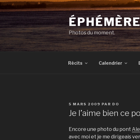
Aller
au
ÉPHÉMÈR
contenu
principal
Photos du moment.
Récits
Calendrier
PUBLIÉ
5 MARS 2009
PAR
DO
LE
Je l’aime bien ce p
Encore une photo du pont
Al
avec moi et je me dirigeais ver