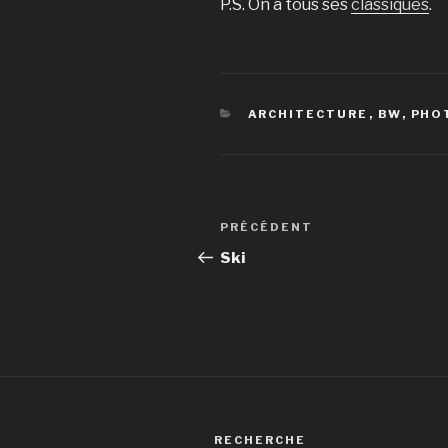
P.S. On a tous ses
classiques
.
CATÉGORIES
ARCHITECTURE
,
BW
,
PHO
Navigation
Article
PRÉCÉDENT
de
précédent
Ski
l’article
RECHERCHE