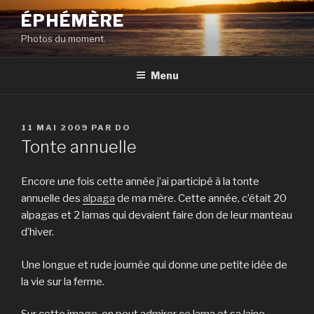
Aller
ÉPHÉMÈRE
au
Photos du moment.
contenu
principal
Menu
PUBLIÉ
11 MAI 2009
PAR
DO
LE
Tonte annuelle
Encore une fois cette année j’ai participé à la tonte
annuelle des
alpaga
de ma mère. Cette année, c’était 20
alpagas et 2 lamas qui devaient faire don de leur manteau
d’hiver.
Une longue et rude journée qui donne une petite idée de
la vie sur la ferme.