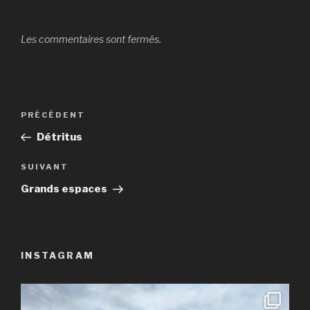
Les commentaires sont fermés.
Navigation
Article
PRÉCÉDENT
de
précédent
Détritus
l’article
Article
SUIVANT
suivant
Grands espaces
INSTAGRAM