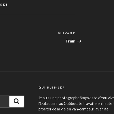
AGES
SUIVANT
Article
suivant
Train
QUI SUIS-JE?
Je suis une photographe/kayakiste d’eau vive
Recherche
l’Outaouais, au Québec. Je travaille en haute
profiter de la vie en van-campeur. #vanlife