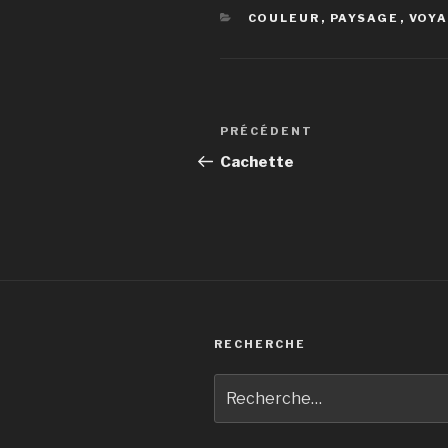
CATÉGORIES
COULEUR
,
PAYSAGE
,
VOY
Navigation
Article
PRÉCÉDENT
de
précédent
Cachette
l’article
RECHERCHE
Recherche
pour
: