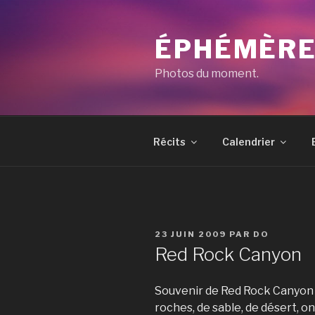
Aller
au
ÉPHÉMÈR
contenu
principal
Photos du moment.
Récits
Calendrier
PUBLIÉ
23 JUIN 2009
PAR
DO
LE
Red Rock Canyon
Souvenir de Red Rock Canyon
roches, de sable, de désert, o