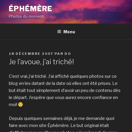
Aller
ÉPHÉMÈRE
au
Photos du moment.
contenu
principal
Menu
PUBLIÉ
18 DÉCEMBRE 2007
PAR
DO
LE
Je l’avoue, j’ai triché!
C’est vrai, j’ai triché. J’ai affiché quelques photos sur ce
blog en les datant de la date où elles ont été prises. Le
but était tout simplement d’avoir un peu de contenu dès
le départ. J’espère que vous aurez encore confiance en
moi!
Depuis quelques semaines déjà, je me demande quoi
faire avec mon site Éphémère. Le but original était