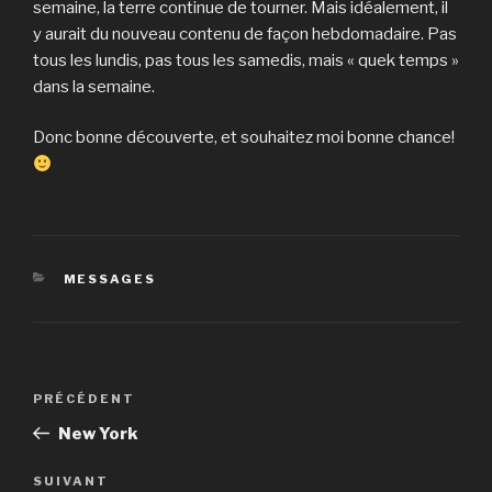
semaine, la terre continue de tourner. Mais idéalement, il
y aurait du nouveau contenu de façon hebdomadaire. Pas
tous les lundis, pas tous les samedis, mais « quek temps »
dans la semaine.
Donc bonne découverte, et souhaitez moi bonne chance!
CATÉGORIES
MESSAGES
Navigation
Article
PRÉCÉDENT
de
précédent
New York
l’article
Article
SUIVANT