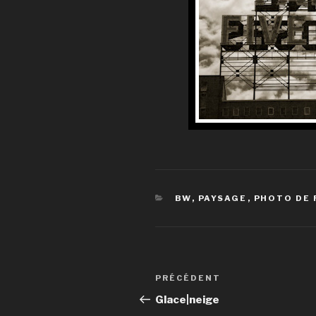
CATÉGORIES
BW
,
PAYSAGE
,
PHOTO DE 
Navigation
Article
PRÉCÉDENT
de
précédent
Glace|neige