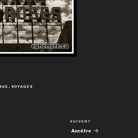
RUE
,
VOYAGES
SUIVANT
Article
suivant
Ancètre