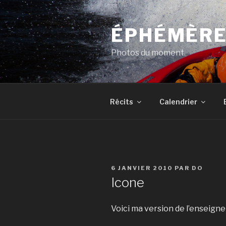
Aller
au
ÉPHÉMÈR
contenu
principal
Photos du moment.
Récits
Calendrier
PUBLIÉ
6 JANVIER 2010
PAR
DO
LE
Icone
Voici ma version de l’enseigne