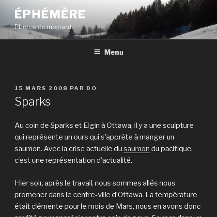
Aller
ÉPHÉMÈRE
au
Photos du moment.
contenu
principal
Menu
PUBLIÉ
15 MARS 2008
PAR
DO
LE
Sparks
Au coin de Sparks et Elgin à Ottawa, il y a une sculpture
qui représente un ours qui s’apprête à manger un
saumon. Avec la crise actuelle du
saumon
du pacifique,
c’est une représentation d’actualité.
Hier soir, après le travail, nous sommes allés nous
promener dans le centre-ville d’Ottawa. La température
était clémente pour le mois de Mars, nous en avons donc