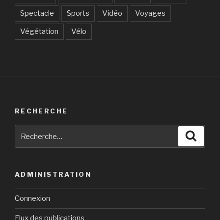
Spectacle
Sports
Vidéo
Voyages
Végétation
Vélo
RECHERCHE
Recherche
Reche
pour
:
ADMINISTRATION
Connexion
Flux des publications