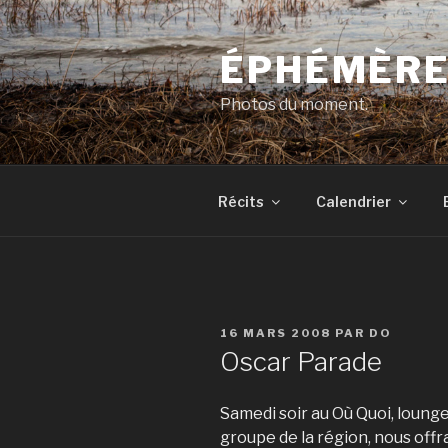
Aller
au
ÉPHÉMÈR
contenu
principal
Photos du moment.
Récits
Calendrier
PUBLIÉ
16 MARS 2008
PAR
DO
LE
Oscar Parade
Samedi soir au Où Quoi, lounge
groupe de la région, nous offr