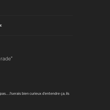
LE
arade”
as… J’serais bien curieux d’entendre ça, ils