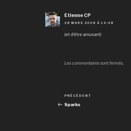
Etienne CP
28 MARS 2008 À 14:48
(et d’être amusant)
Les commentaires sont fermés.
Navigation
Article
PRÉCÉDENT
de
précédent
Sparks
l’article